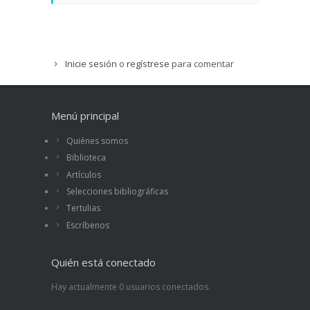
Inicie sesión
o
regístrese
para comentar
Menú principal
Quiénes somos
Biblioteca
Artículos
Selecciones bibliográficas
Tertulias
Escríbenos
Quién está conectado
Hay actualmente 0 usuarios conectados.