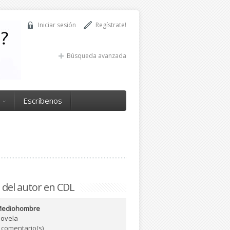
Iniciar sesión
Regístrate!
Búsqueda avanzada
Escríbenos
 del autor en CDL
ediohombre
ovela
 comentario(s)