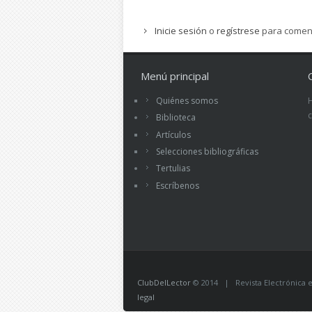
Inicie sesión
o
regístrese
para comen
Menú principal
Quiénes somos
Biblioteca
Artículos
Selecciones bibliográficas
Tertulias
Escríbenos
ClubDelLector
© 2014 | Revista Electrónica ed
legal