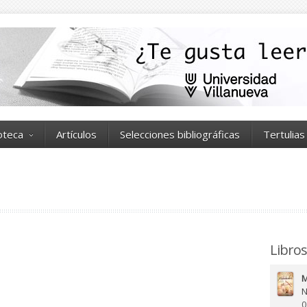
ioteca
Artículos
Selecciones bibliográficas
Tertulias
Libros
M
N
0