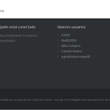
tar
Quién está conectado
Nuevos usuarios
ICARO
Hay actualmente 0 usuarios
Madb2026
conectados.
Mika Campos
Carmen Rivero
egnaldobarrosvip40
itada por la Asociación Club del Lector, inscrita en el Registro de Asociaciones 