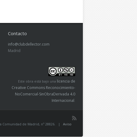
Contacto
info@clubdellector.com
Madrid
licencia de
Este obra está bajo una
Creative Commons Reconocimiento-
NoComercial-SinObraDerivada 4.0
Internacional
.
de la Comunidad de Madrid, nº 28826. |
Aviso