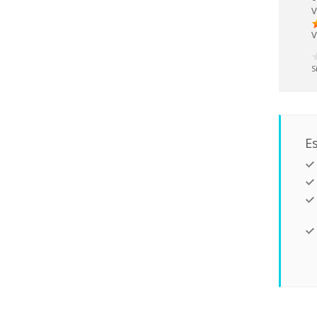
V
V
S
Es