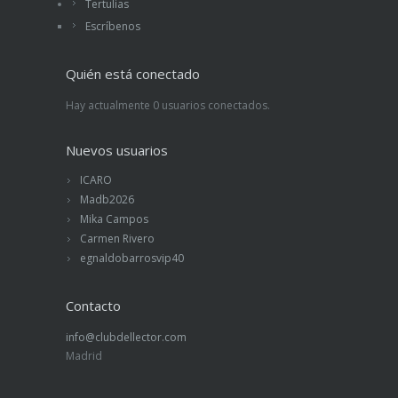
Tertulias
Escríbenos
Quién está conectado
Hay actualmente 0 usuarios conectados.
Nuevos usuarios
ICARO
Madb2026
Mika Campos
Carmen Rivero
egnaldobarrosvip40
Contacto
info@clubdellector.com
Madrid