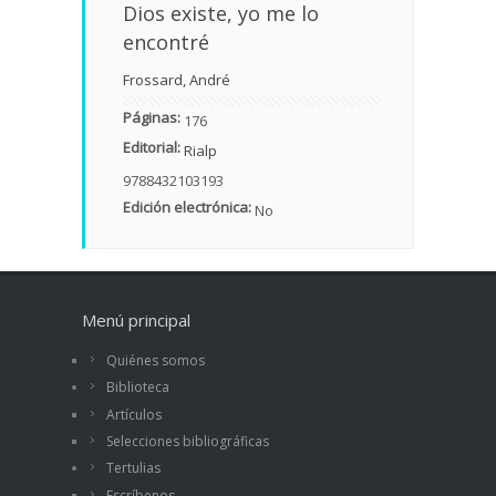
Dios existe, yo me lo
encontré
Frossard, André
Páginas:
176
Editorial:
Rialp
9788432103193
Edición electrónica:
No
Menú principal
Quiénes somos
Biblioteca
Artículos
Selecciones bibliográficas
Tertulias
Escríbenos