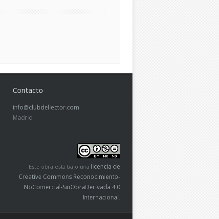
Contacto
info@clubdellector.com
Madrid
licencia de
Este obra está bajo una
Creative Commons Reconocimiento-
NoComercial-SinObraDerivada 4.0
Internacional
.