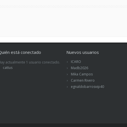
Quién está conectado
Nuevos usuarios
ICARO
Hay actualmente 1 usuario conectado.
cattus
Madb2026
Mika Campos
Carmen Rivero
egnaldobarrosvip40