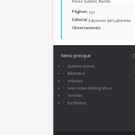
Pérez Galdós, Benito
Páginas:
333
Editorial:
Ediciones del Laberinto
Observaciones:
Menú principal
Quiénes somos
Biblioteca
Artículos
Selecciones bibliográficas
Tertulias
Escríbenos