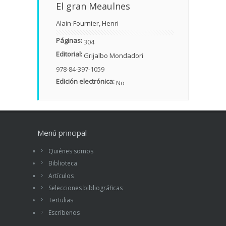
El gran Meaulnes
Alain-Fournier, Henri
Páginas:
304
Editorial:
Grijalbo Mondadori
978-84-397-1059
Edición electrónica:
No
Menú principal
Quiénes somos
Biblioteca
Artículos
Selecciones bibliográficas
Tertulias
Escríbenos