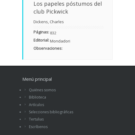
Los papeles póstumos del
club Pickwick
Dickens, Charles
Páginas:
832
Editorial:
Mondadori
Observaciones:
Menú principal
Quiénes somos
Biblioteca
Artículos
Selecciones bibliográficas
Tertulias
Escríbenos