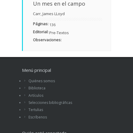
Un mes en el campo
Carr, James LLoyd
Páginas:
136
Editorial:
Pre-Textos
Observaciones:
Menú principal
Quiénes somos
Biblioteca
Artículos
Selecciones bibliográficas
Tertulias
Escríbenos
Quién está conectado