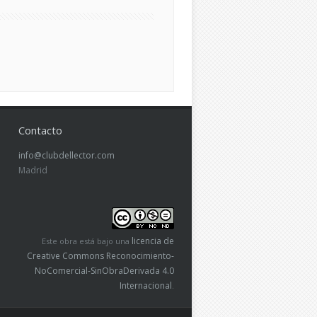
Contacto
info@clubdellector.com
Madrid
licencia de
Este obra está bajo una
Creative Commons Reconocimiento-
NoComercial-SinObraDerivada 4.0
Internacional
.