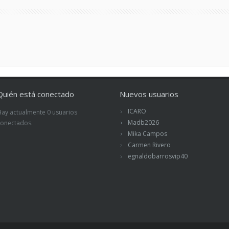
Quién está conectado
Nuevos usuarios
ICARO
Hay actualmente 0 usuarios
Madb2026
conectados.
Mika Campos
Carmen Rivero
egnaldobarrosvip40