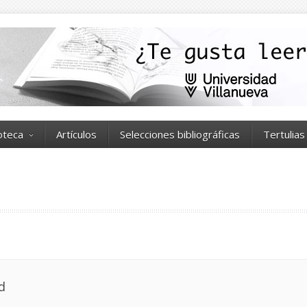
ioteca
Artículos
Selecciones bibliográficas
Tertulias
d