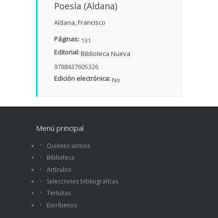
Poesía (Aldana)
Aldana, Francisco
Páginas:
131
Editorial:
Biblioteca Nueva
9788437605326
Edición electrónica:
No
Menú principal
Quiénes somos
Biblioteca
Artículos
Selecciones bibliográficas
Tertulias
Escríbenos