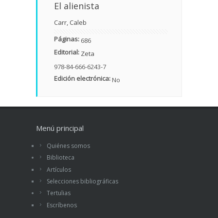
El alienista
Carr, Caleb
Páginas:
686
Editorial:
Zeta
978-84-666-6243-7
Edición electrónica:
No
Menú principal
Quiénes somos
Biblioteca
Artículos
Selecciones bibliográficas
Tertulias
Escríbenos