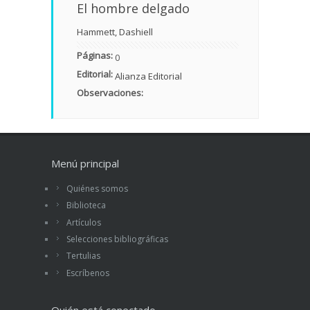
El hombre delgado
Hammett, Dashiell
Páginas:
0
Editorial:
Alianza Editorial
Observaciones:
Menú principal
Quiénes somos
Biblioteca
Artículos
Selecciones bibliográficas
Tertulias
Escríbenos
Quién está conectado