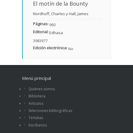
El motín de la Bounty
Nordhoff, Charles y Hall, James
Páginas:
960
Editorial:
Edhasa
3983977
Edición electrónica:
No
Menú principal
Quiénes somos
Biblioteca
Artículos
Selecciones bibliográficas
Tertulias
Escríbenos