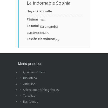
La indomable Sophia
Heyer, Georgette
Páginas:
348
Editorial:
Salamandra
9788498380965
Edición electrónica:
No
Menú principal
Quiénes somos
Biblioteca
Artículos
Selecciones bibliográficas
Tertulias
Escríbenos