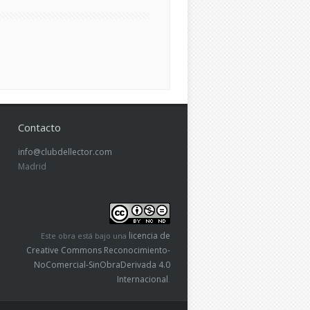
Contacto
info@clubdellector.com
Madrid
licencia de
Este obra está bajo una
Creative Commons Reconocimiento-
NoComercial-SinObraDerivada 4.0
Internacional
.