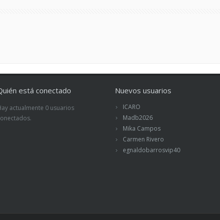
Quién está conectado
Nuevos usuarios
ICARO
Hay actualmente 0 usuarios
Madb2026
conectados.
Mika Campos
Carmen Rivero
egnaldobarrosvip40