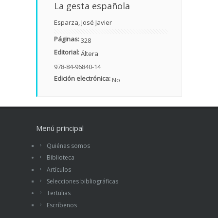
La gesta española
Esparza, José Javier
Páginas:
328
Editorial:
Áltera
978-84-96840-14
Edición electrónica:
No
Menú principal
Quiénes somos
Biblioteca
Artículos
Selecciones bibliográficas
Tertulias
Escríbenos