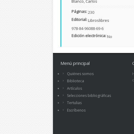
Blanco, Carlos
Páginas:
230
Editorial:
Libroslibres
978-84-96088-69-6
Edición electrónica:
No
Menú principal
Quiénes somos
Biblioteca
Artículos
Selecciones bibliográficas
Tertulias
Escríbenos