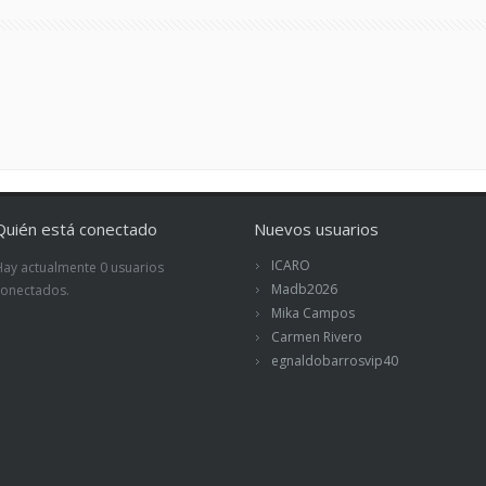
Quién está conectado
Nuevos usuarios
ICARO
Hay actualmente 0 usuarios
Madb2026
conectados.
Mika Campos
Carmen Rivero
egnaldobarrosvip40