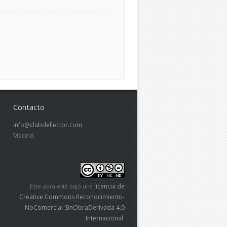
Contacto
info@clubdellector.com
Madrid
licencia de
Este obra está bajo una
Creative Commons Reconocimiento-
NoComercial-SinObraDerivada 4.0
Internacional
.