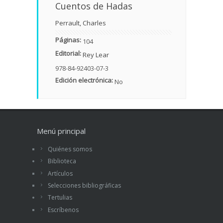
Cuentos de Hadas
Perrault, Charles
Páginas:
104
Editorial:
Rey Lear
978-84-92403-07-3
Edición electrónica:
No
Menú principal
Quiénes somos
Biblioteca
Artículos
Selecciones bibliográficas
Tertulias
Escríbenos