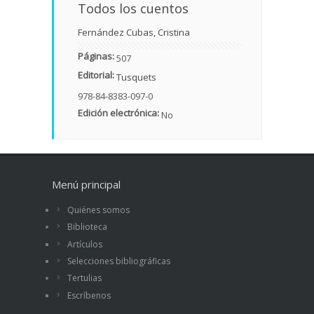
Todos los cuentos
Fernández Cubas, Cristina
Páginas:
507
Editorial:
Tusquets
978-84-8383-097-0
Edición electrónica:
No
Menú principal
Quiénes somos
Biblioteca
Artículos
Selecciones bibliográficas
Tertulias
Escríbenos