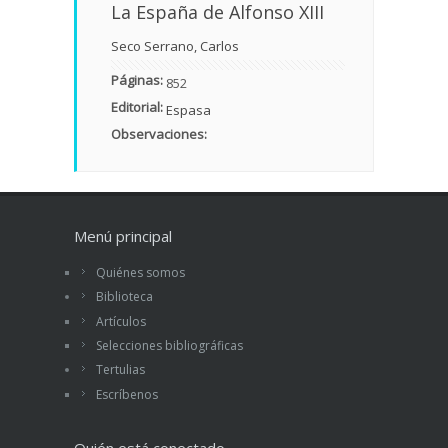
La España de Alfonso XIII
Seco Serrano, Carlos
Páginas:
852
Editorial:
Espasa
Observaciones:
Menú principal
Quiénes somos
Biblioteca
Artículos
Selecciones bibliográficas
Tertulias
Escríbenos
Quién está conectado