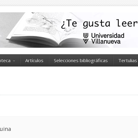
ioteca
Artículos
Selecciones bibliográficas
Tertulias
quina