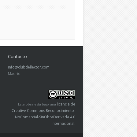
Contacto
info@clubdellector.com
Madrid
licencia de
Este obra está bajo una
Creative Commons Reconocimiento-
NoComercial-SinObraDerivada 4.0
Internacional
.