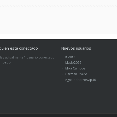
Quién está conectado
Nuevos usuarios
ICARO
Hay actualmente 1 usuario conectado.
pepo
Madb2026
Mika Campos
Carmen Rivero
egnaldobarrosvip40