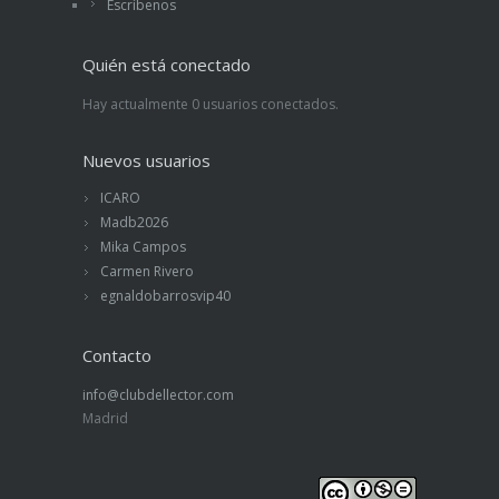
Escríbenos
Quién está conectado
Hay actualmente 0 usuarios conectados.
Nuevos usuarios
ICARO
Madb2026
Mika Campos
Carmen Rivero
egnaldobarrosvip40
Contacto
info@clubdellector.com
Madrid