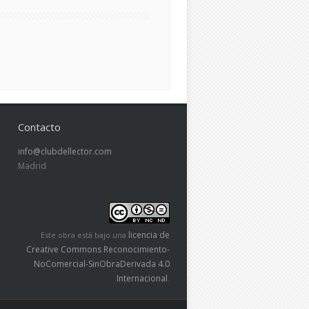
Contacto
info@clubdellector.com
Madrid
licencia de
Este obra está bajo una
Creative Commons Reconocimiento-
NoComercial-SinObraDerivada 4.0
Internacional
.