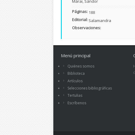
Márai, Sándor
Páginas:
188
Editorial:
Salamandra
Observaciones:
Menú principal
Quiénes somos
Biblioteca
Artículos
Selecciones bibliográficas
Tertulias
Escríbenos