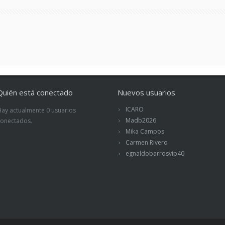
Quién está conectado
Nuevos usuarios
ICARO
Hay actualmente 0 usuarios
Madb2026
conectados.
Mika Campos
Carmen Rivero
egnaldobarrosvip40