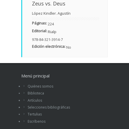
Zeus vs. Deus
López Kindler. Agustín
Páginas:
224
Editorial:
Rialp
978-84-321-3914-7
Edición electrónica:
No
Menú principal
Quiénes somos
Biblioteca
Artículos
Selecciones bibliográficas
Tertulias
Escríbenos