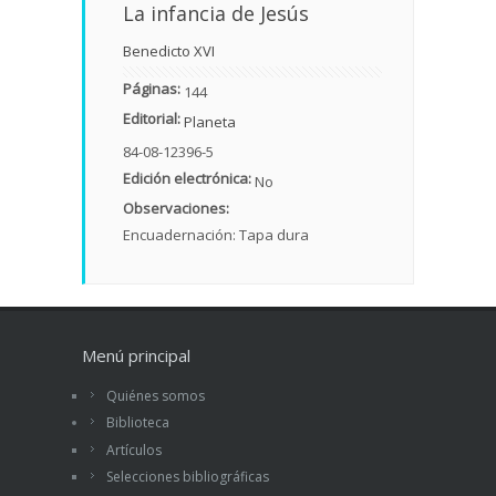
La infancia de Jesús
Benedicto XVI
Páginas:
144
Editorial:
Planeta
84-08-12396-5
Edición electrónica:
No
Observaciones:
Encuadernación: Tapa dura
Menú principal
Quiénes somos
Biblioteca
Artículos
Selecciones bibliográficas