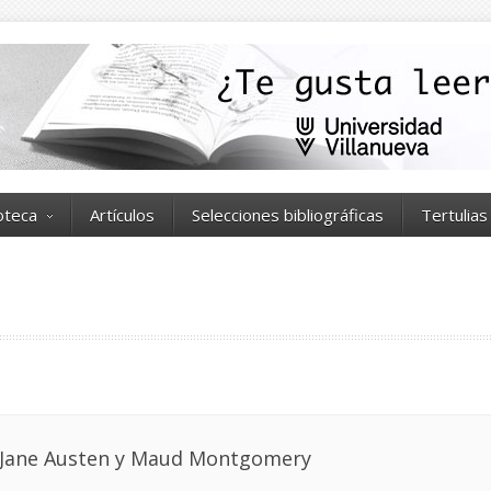
ioteca
Artículos
Selecciones bibliográficas
Tertulias
n Jane Austen y Maud Montgomery