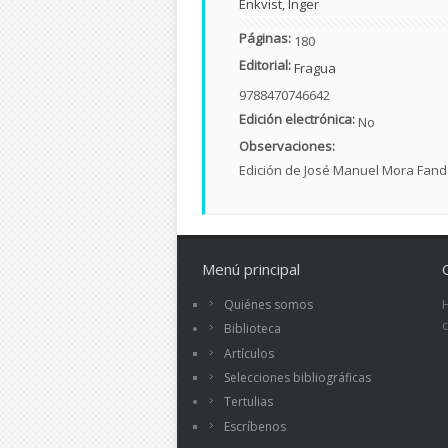
Enkvist, Inger
Páginas:
180
Editorial:
Fragua
9788470746642
Edición electrónica:
No
Observaciones:
Edición de José Manuel Mora Fan
Menú principal
Quiénes somos
Biblioteca
Artículos
Selecciones bibliográficas
Tertulias
Escríbenos