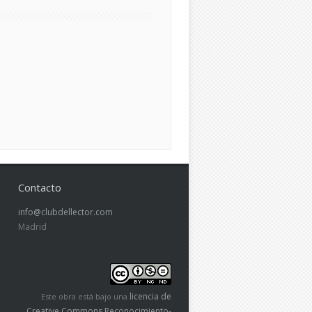
Contacto
info@clubdellector.com
Madrid
licencia de
Este obra está bajo una
Creative Commons Reconocimiento-