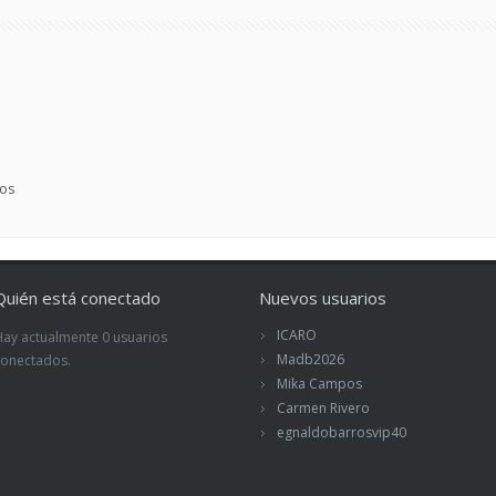
dos
Quién está conectado
Nuevos usuarios
ICARO
Hay actualmente 0 usuarios
Madb2026
conectados.
Mika Campos
Carmen Rivero
egnaldobarrosvip40