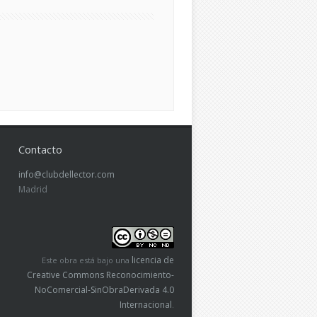
Contacto
info@clubdellector.com
Madrid
licencia de
Este obra está bajo una
Creative Commons Reconocimiento-
NoComercial-SinObraDerivada 4.0
Internacional
.