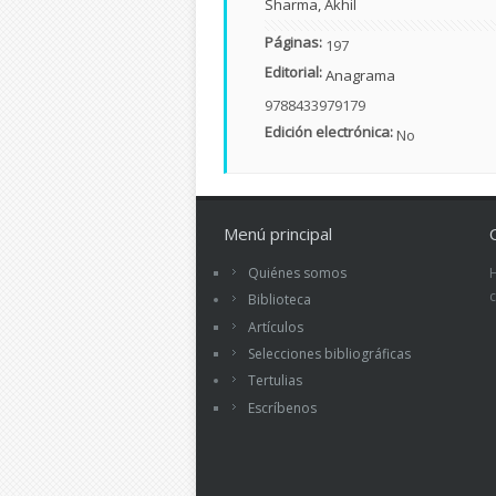
Sharma, Akhil
Páginas:
197
Editorial:
Anagrama
9788433979179
Edición electrónica:
No
Menú principal
Quiénes somos
Biblioteca
Artículos
Selecciones bibliográficas
Tertulias
Escríbenos