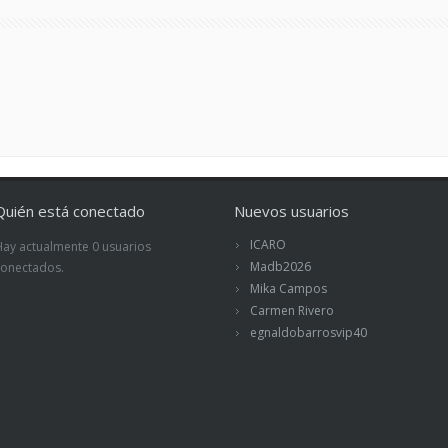
Quién está conectado
Nuevos usuarios
ICARO
Hay actualmente 0 usuarios
Madb2026
conectados.
Mika Campos
Carmen Rivero
egnaldobarrosvip40