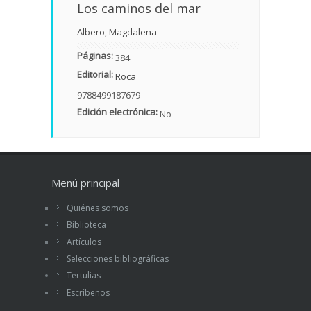
Los caminos del mar
Albero, Magdalena
Páginas:
384
Editorial:
Roca
9788499187679
Edición electrónica:
No
Menú principal
Quiénes somos
Biblioteca
Artículos
Selecciones bibliográficas
Tertulias
Escríbenos