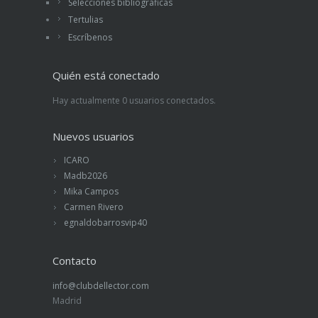
Selecciones bibliográficas
Tertulias
Escríbenos
Quién está conectado
Hay actualmente 0 usuarios conectados.
Nuevos usuarios
ICARO
Madb2026
Mika Campos
Carmen Rivero
egnaldobarrosvip40
Contacto
info@clubdellector.com
Madrid