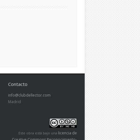
Contacto
info@clubdellector.com
Madrid
licencia de
Este obra está bajo una
Creative Commons Reconocimiento-