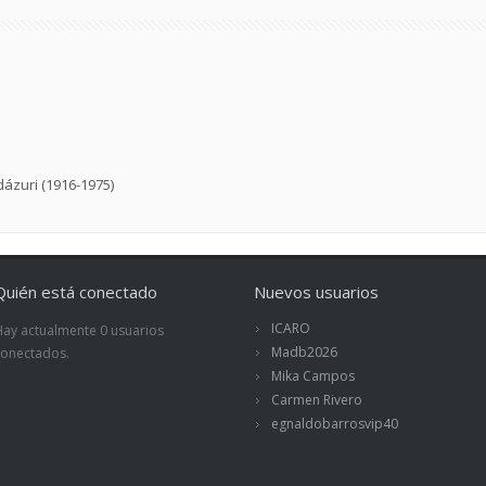
dázuri (1916-1975)
Quién está conectado
Nuevos usuarios
ICARO
Hay actualmente 0 usuarios
Madb2026
conectados.
Mika Campos
Carmen Rivero
egnaldobarrosvip40