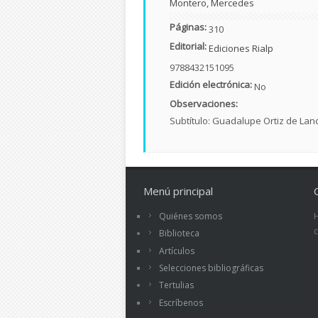
Montero, Mercedes
Páginas:
310
Editorial:
Ediciones Rialp
9788432151095
Edición electrónica:
No
Observaciones:
Subtítulo: Guadalupe Ortiz de Lan
Menú principal
Quiénes somos
Biblioteca
Artículos
Selecciones bibliográficas
Tertulias
Escríbenos