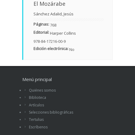
El Mozárabe
Sánchez Adalid, Jesús
Páginas:
768
Editorial:
Harper Collins
978-84-17216-00-9
Edición electrónica:
No
Menú principal
Quiénes somos
Biblioteca
Artículos
Selecciones bibliográficas
Tertulias
Escríbenos