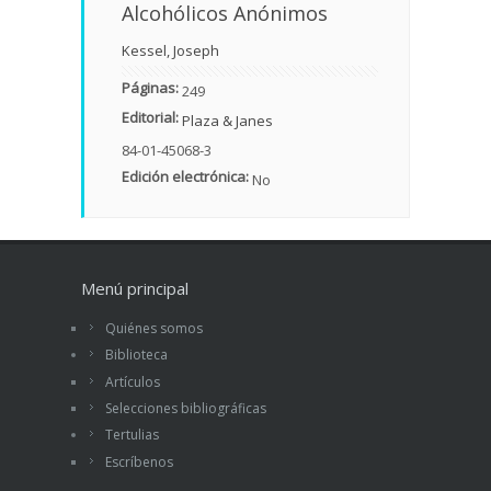
Alcohólicos Anónimos
Kessel, Joseph
Páginas:
249
Editorial:
Plaza & Janes
84-01-45068-3
Edición electrónica:
No
Menú principal
Quiénes somos
Biblioteca
Artículos
Selecciones bibliográficas
Tertulias
Escríbenos