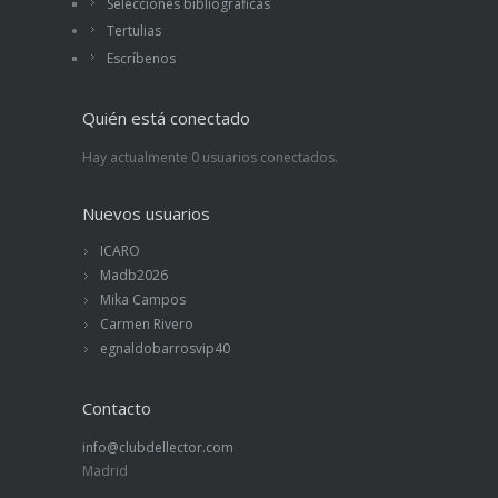
Selecciones bibliográficas
Tertulias
Escríbenos
Quién está conectado
Hay actualmente 0 usuarios conectados.
Nuevos usuarios
ICARO
Madb2026
Mika Campos
Carmen Rivero
egnaldobarrosvip40
Contacto
info@clubdellector.com
Madrid