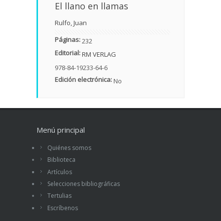
El llano en llamas
Rulfo, Juan
Páginas:
232
Editorial:
RM VERLAG
978-84-19233-64-6
Edición electrónica:
No
Menú principal
Quiénes somos
Biblioteca
Artículos
Selecciones bibliográficas
Tertulias
Escríbenos