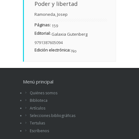
Poder y libertad
Ramoneda, Josep
Páginas:
159
Editorial:
Galaxia Gutenberg
9791387605094
Edición electrónica:
No
Menú principal
Quiénes somos
Biblioteca
Artículos
Selecciones bibliográficas
Tertulias
Escríbenos