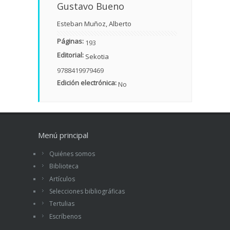
Gustavo Bueno
Esteban Muñoz, Alberto
Páginas:
193
Editorial:
Sekotia
9788419979469
Edición electrónica:
No
Menú principal
Quiénes somos
Biblioteca
Artículos
Selecciones bibliográficas
Tertulias
Escríbenos