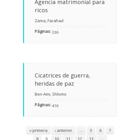
Agencia matrimonial para
ricos
Zama, Farahad
Páginas:
336
Cicatrices de guerra,
heridas de paz
Ben-Ami, Shlomo
Páginas:
416
Páginas
« primera
‹ anterior
…
5
6
7
8
9
10
11
12
13
…