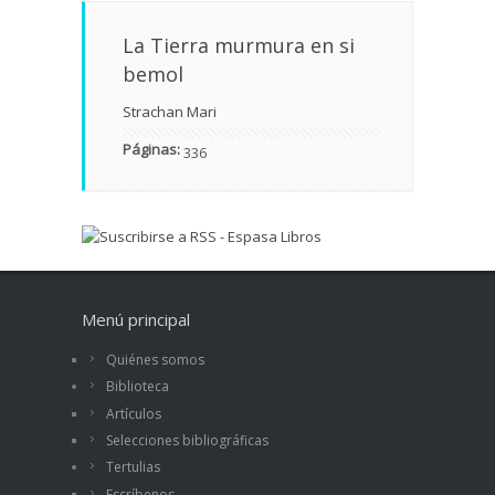
La Tierra murmura en si
bemol
Strachan Mari
Páginas:
336
Menú principal
Quiénes somos
Biblioteca
Artículos
Selecciones bibliográficas
Tertulias
Escríbenos