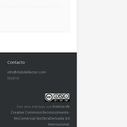
Contacto
info@clubdellector.com
Madrid
licencia de
Este obra está bajo una
Creative Commons Reconocimiento-
NoComercial-SinObraDerivada 4.0
Internacional
.