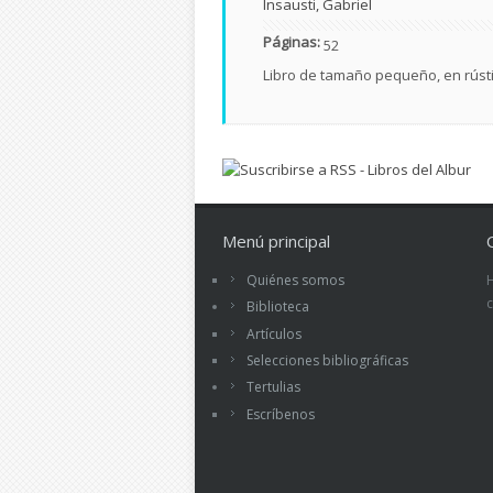
Insausti, Gabriel
Páginas:
52
Libro de tamaño pequeño, en rústi
Menú principal
Quiénes somos
Biblioteca
Artículos
Selecciones bibliográficas
Tertulias
Escríbenos