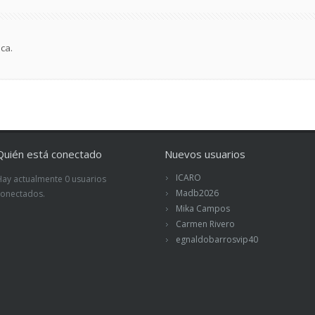
ca.
Quién está conectado
Nuevos usuarios
ICARO
Hay actualmente 0 usuarios
Madb2026
conectados.
Mika Campos
Carmen Rivero
egnaldobarrosvip40