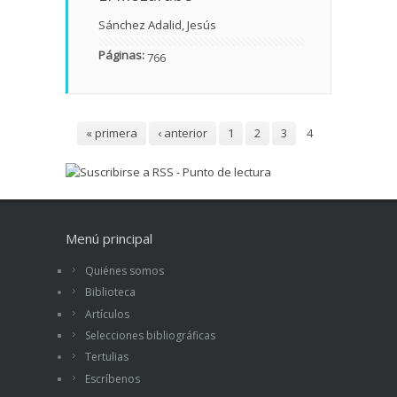
Sánchez Adalid, Jesús
Páginas:
766
Páginas
« primera
‹ anterior
1
2
3
4
Menú principal
Quiénes somos
Biblioteca
Artículos
Selecciones bibliográficas
Tertulias
Escríbenos