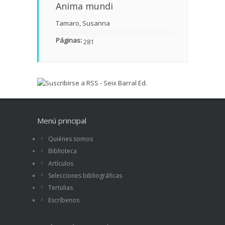
Anima mundi
Tamaro, Susanna
Páginas:
281
Menú principal
Quiénes somos
Biblioteca
Artículos
Selecciones bibliográficas
Tertulias
Escríbenos