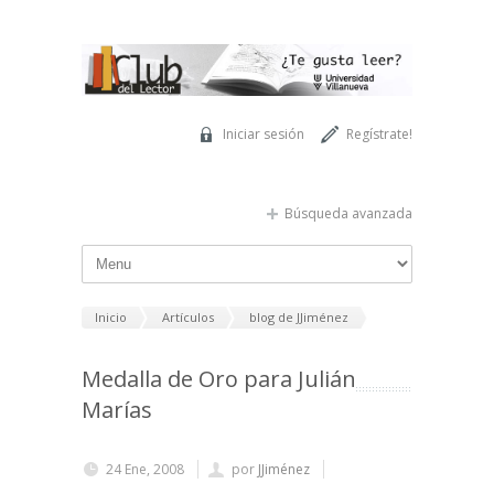
Pasar al contenido principal
Iniciar sesión
Regístrate!
Búsqueda avanzada
Inicio
Artículos
blog de JJiménez
Medalla de Oro para Julián
Marías
24 Ene, 2008
por
JJiménez