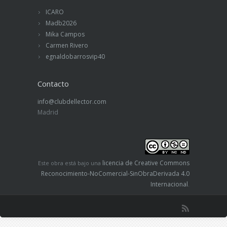
ICARO
Madb2026
Mika Campos
Carmen Rivero
egnaldobarrosvip40
Contacto
info@clubdellector.com
Madrid
licencia de Creative Commons
Este obra está bajo una
Reconocimiento-NoComercial-SinObraDerivada 4.0
Internacional
.