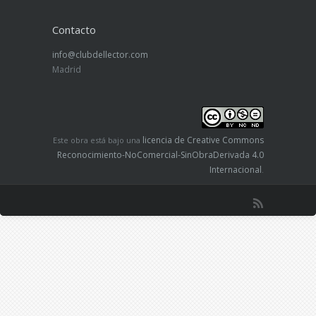
Contacto
info@clubdellector.com
Madrid
licencia de Creative Commons
Este obra está bajo una
Reconocimiento-NoComercial-SinObraDerivada 4.0
Internacional
.