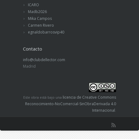
ICARO
Madb2026
Mika Campos
Carmen Rivero
egnaldobarrosvip40
Contacto
info@clubdellector.com
Madrid
licencia de Creative Commons
Este obra está bajo una
Reconocimiento-NoComercial-SinObraDerivada 4.0
Internacional
.