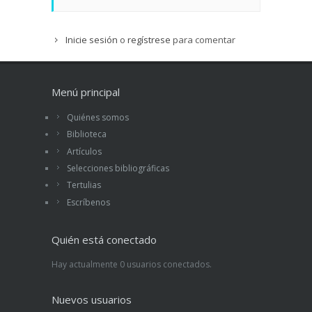
Inicie sesión
o
regístrese
para comentar
Menú principal
Quiénes somos
Biblioteca
Artículos
Selecciones bibliográficas
Tertulias
Escríbenos
Quién está conectado
Hay actualmente 0 usuarios conectados.
Nuevos usuarios