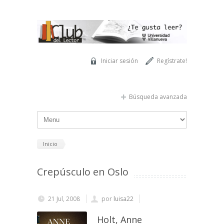
Pasar al contenido principal
Iniciar sesión
Regístrate!
Búsqueda avanzada
Inicio
Crepúsculo en Oslo
21 Jul, 2008
por
luisa22
Holt, Anne