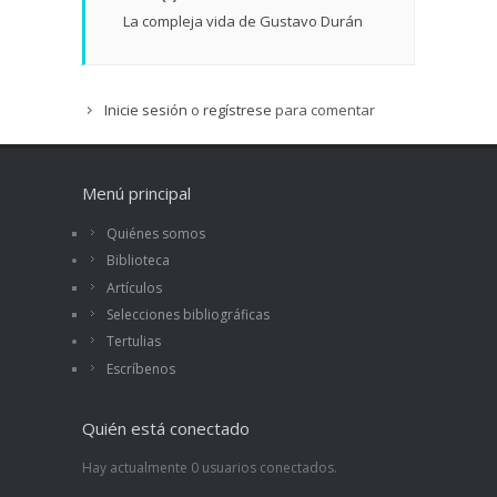
La compleja vida de Gustavo Durán
Inicie sesión
o
regístrese
para comentar
Menú principal
Quiénes somos
Biblioteca
Artículos
Selecciones bibliográficas
Tertulias
Escríbenos
Quién está conectado
Hay actualmente 0 usuarios conectados.