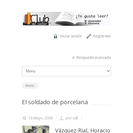
Pasar al contenido principal
Iniciar sesión
Regístrate!
Búsqueda avanzada
Inicio
El soldado de porcelana
16 Mayo, 2006
por
cdl
Vázquez-Rial, Horacio