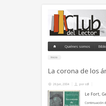
Pasar al contenido principal
Quiénes somos
Bibl
Inicio
La corona de los á
26 Jun, 2004
por
cdl
Le Fort, G
Continuación de