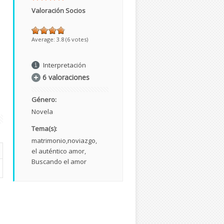
Valoración Socios
Average:
3.8
(
6
votes)
Interpretación
n
o
6 valoraciones
Género:
Novela
Tema(s):
matrimonio
noviazgo
el auténtico amor
Buscando el amor