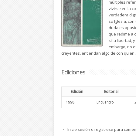
múltiples refe
vivirse en la 
verdadera dign
su Iglesia, co
duda es apasio
que redime a o
sí la libertad,
embargo, no es
creyentes, entiendan algo de con quien 
Ediciones
Edición
Editorial
1998
Encuentro
Inicie sesión
o
regístrese
para comen