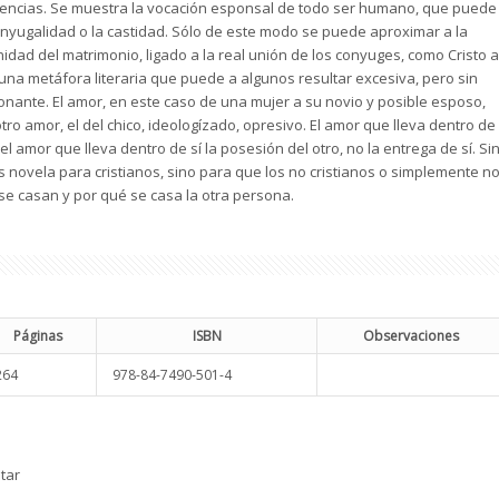
rencias. Se muestra la vocación esponsal de todo ser humano, que puede
conyugalidad o la castidad. Sólo de este modo se puede aproximar a la
idad del matrimonio, ligado a la real unión de los conyuges, como Cristo a
n una metáfora literaria que puede a algunos resultar excesiva, pero sin
nante. El amor, en este caso de una mujer a su novio y posible esposo,
tro amor, el del chico, ideologízado, opresivo. El amor que lleva dentro de
 y el amor que lleva dentro de sí la posesión del otro, no la entrega de sí. Si
 novela para cristianos, sino para que los no cristianos o simplemente n
se casan y por qué se casa la otra persona.
Páginas
ISBN
Observaciones
264
978-84-7490-501-4
tar