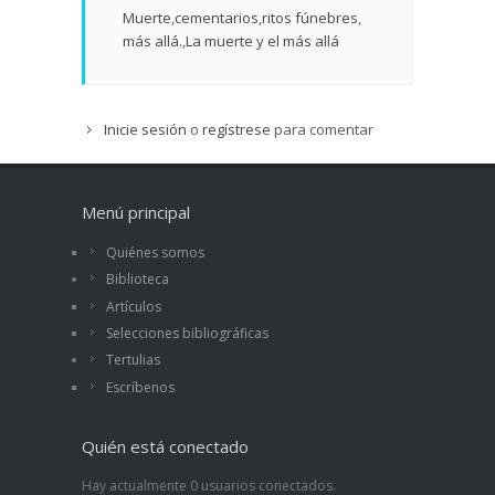
Muerte
cementarios
ritos fúnebres
más allá.
La muerte y el más allá
Inicie sesión
o
regístrese
para comentar
Menú principal
Quiénes somos
Biblioteca
Artículos
Selecciones bibliográficas
Tertulias
Escríbenos
Quién está conectado
Hay actualmente 0 usuarios conectados.