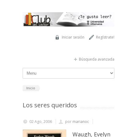
Pasar al contenido principal
Iniciar sesión
Regístrate!
Búsqueda avanzada
Inicio
Los seres queridos
02 Ago, 2006
por
marianoc
Waugh, Evelyn