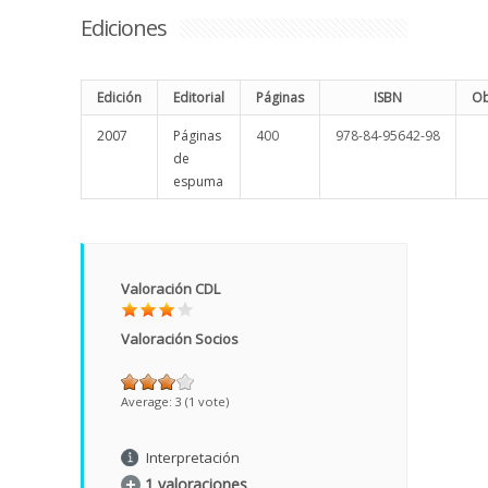
Ediciones
Edición
Editorial
Páginas
ISBN
Ob
2007
Páginas
400
978-84-95642-98
de
espuma
Valoración CDL
Valoración Socios
Average:
3
(
1
vote)
Interpretación
1 valoraciones