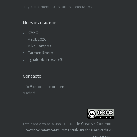
Hay actualmente 0 usuarios conectados.
Nuevos usuarios
ICARO
Madb2026
Mika Campos
Carmen Rivero
egnaldobarrosvip40
Contacto
info@clubdellector.com
Madrid
licencia de Creative Commons
Este obra está bajo una
Reconocimiento-NoComercial-SinObraDerivada 4.0
Internacional
.