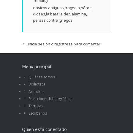
Tema(s):
clásicos antiguos
tragedia
héroe
dioses
la batalla de Salamina
persas contra griegos.
Inicie sesión
o
regístrese
para comentar
Menú principal
Quiénes somos
Biblioteca
Artículos
Selecciones bibliográficas
Tertulias
Escríbenos
Quién está conectado