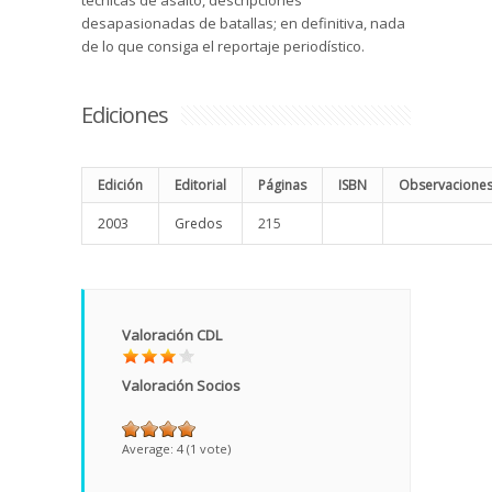
técnicas de asalto, descripciones
desapasionadas de batallas; en definitiva, nada
de lo que consiga el reportaje periodístico.
Ediciones
Edición
Editorial
Páginas
ISBN
Observacione
2003
Gredos
215
Valoración CDL
Valoración Socios
Average:
4
(
1
vote)